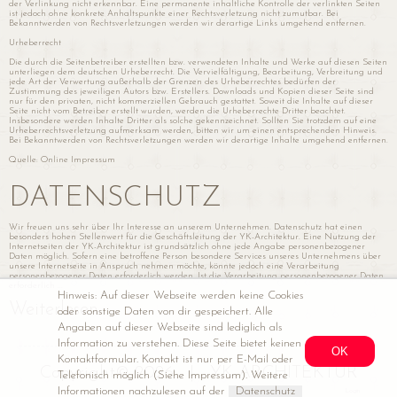
der Verlinkung nicht erkennbar. Eine permanente inhaltliche Kontrolle der verlinkten Seiten
ist jedoch ohne konkrete Anhaltspunkte einer Rechtsverletzung nicht zumutbar. Bei
Bekanntwerden von Rechtsverletzungen werden wir derartige Links umgehend entfernen.
Urheberrecht
Die durch die Seitenbetreiber erstellten bzw. verwendeten Inhalte und Werke auf diesen Seiten
unterliegen dem deutschen Urheberrecht. Die Vervielfältigung, Bearbeitung, Verbreitung und
jede Art der Verwertung außerhalb der Grenzen des Urheberrechtes bedürfen der
Zustimmung des jeweiligen Autors bzw. Erstellers. Downloads und Kopien dieser Seite sind
nur für den privaten, nicht kommerziellen Gebrauch gestattet. Soweit die Inhalte auf dieser
Seite nicht vom Betreiber erstellt wurden, werden die Urheberrechte Dritter beachtet.
Insbesondere werden Inhalte Dritter als solche gekennzeichnet. Sollten Sie trotzdem auf eine
Urheberrechtsverletzung aufmerksam werden, bitten wir um einen entsprechenden Hinweis.
Bei Bekanntwerden von Rechtsverletzungen werden wir derartige Inhalte umgehend entfernen.
Quelle: Online Impressum
DATENSCHUTZ
Wir freuen uns sehr über Ihr Interesse an unserem Unternehmen. Datenschutz hat einen
besonders hohen Stellenwert für die Geschäftsleitung der YK-Architektur. Eine Nutzung der
Internetseiten der YK-Architektur ist grundsätzlich ohne jede Angabe personenbezogener
Daten möglich. Sofern eine betroffene Person besondere Services unseres Unternehmens über
unsere Internetseite in Anspruch nehmen möchte, könnte jedoch eine Verarbeitung
personenbezogener Daten erforderlich werden. Ist die Verarbeitung personenbezogener Daten
erforderlich ...
Hinweis: Auf dieser Webseite werden keine Cookies
Weiterlesen
oder sonstige Daten von dir gespeichert. Alle
Angaben auf dieser Webseite sind lediglich als
Information zu verstehen. Diese Seite bietet keinen
Kontaktformular. Kontakt ist nur per E-Mail oder
Copyright© 2026 | YK ARCHITEKTUR
Telefonisch möglich (Siehe Impressum). Weitere
Informationen nachzulesen auf der
Datenschutz
Login