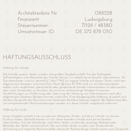
Architektenliste Nr.
088228
Finanzamt
Ludwigsburg
Steuernummer:
71129 / 48380
Umsatzsteuer ID:
DE 272 878 050
HAFTUNGSAUSSCHLUSS
Haftung für Inhalte
Die Inhalte unserer Seiten wurden mit größter Sorgfalt erstellt. Für die Richtigkeit,
Vollständigkeit und Aktualität der Inhalte können wir jedoch keine Gewähr übernehmen. Als
Diensteanbieter sind wir gemäß § 7 Abs.1 TMG für eigene Inhalte auf diesen Seiten nach den
allgemeinen Gesetzen verantwortlich. Nach §§ 8 bis 10 TMG sind wir als Diensteanbieter
jedoch nicht verpflichtet, übermittelte oder gespeicherte fremde Informationen zu überwachen
oder nach Umständen zu forschen, die auf eine rechtswidrige Tätigkeit hinweisen.
Verpflichtungen zur Entfernung oder Sperrung der Nutzung von Informationen nach den
allgemeinen Gesetzen bleiben hiervon unberührt. Eine diesbezügliche Haftung ist jedoch erst
ab dem Zeitpunkt der Kenntnis einer konkreten Rechtsverletzung möglich. Bei Bekanntwerden
von entsprechenden Rechtsverletzungen werden wir diese Inhalte umgehend entfernen.
Haftung für Links
Unser Angebot enthält Links zu externen Webseiten Dritter, auf deren Inhalte wir keinen
Einfluss haben. Deshalb können wir für diese fremden Inhalte auch keine Gewähr
übernehmen. Für die Inhalte der verlinkten Seiten ist stets der jeweilige Anbieter oder
Betreiber der Seiten verantwortlich. Die verlinkten Seiten wurden zum Zeitpunkt der
Verlinkung auf mögliche Rechtsverstöße überprüft. Rechtswidrige Inhalte waren zum Zeitpunkt