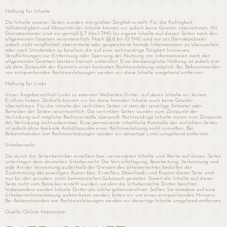
Haftung für Inhalte
Die Inhalte unserer Seiten wurden mit größter Sorgfalt erstellt. Für die Richtigkeit,
Vollständigkeit und Aktualität der Inhalte können wir jedoch keine Gewähr übernehmen. Als
Diensteanbieter sind wir gemäß § 7 Abs.1 TMG für eigene Inhalte auf diesen Seiten nach den
allgemeinen Gesetzen verantwortlich. Nach §§ 8 bis 10 TMG sind wir als Diensteanbieter
jedoch nicht verpflichtet, übermittelte oder gespeicherte fremde Informationen zu überwachen
oder nach Umständen zu forschen, die auf eine rechtswidrige Tätigkeit hinweisen.
Verpflichtungen zur Entfernung oder Sperrung der Nutzung von Informationen nach den
allgemeinen Gesetzen bleiben hiervon unberührt. Eine diesbezügliche Haftung ist jedoch erst
ab dem Zeitpunkt der Kenntnis einer konkreten Rechtsverletzung möglich. Bei Bekanntwerden
von entsprechenden Rechtsverletzungen werden wir diese Inhalte umgehend entfernen.
Haftung für Links
Unser Angebot enthält Links zu externen Webseiten Dritter, auf deren Inhalte wir keinen
Einfluss haben. Deshalb können wir für diese fremden Inhalte auch keine Gewähr
übernehmen. Für die Inhalte der verlinkten Seiten ist stets der jeweilige Anbieter oder
Betreiber der Seiten verantwortlich. Die verlinkten Seiten wurden zum Zeitpunkt der
Verlinkung auf mögliche Rechtsverstöße überprüft. Rechtswidrige Inhalte waren zum Zeitpunkt
der Verlinkung nicht erkennbar. Eine permanente inhaltliche Kontrolle der verlinkten Seiten
ist jedoch ohne konkrete Anhaltspunkte einer Rechtsverletzung nicht zumutbar. Bei
Bekanntwerden von Rechtsverletzungen werden wir derartige Links umgehend entfernen.
Urheberrecht
Die durch die Seitenbetreiber erstellten bzw. verwendeten Inhalte und Werke auf diesen Seiten
unterliegen dem deutschen Urheberrecht. Die Vervielfältigung, Bearbeitung, Verbreitung und
jede Art der Verwertung außerhalb der Grenzen des Urheberrechtes bedürfen der
Zustimmung des jeweiligen Autors bzw. Erstellers. Downloads und Kopien dieser Seite sind
nur für den privaten, nicht kommerziellen Gebrauch gestattet. Soweit die Inhalte auf dieser
Seite nicht vom Betreiber erstellt wurden, werden die Urheberrechte Dritter beachtet.
Insbesondere werden Inhalte Dritter als solche gekennzeichnet. Sollten Sie trotzdem auf eine
Urheberrechtsverletzung aufmerksam werden, bitten wir um einen entsprechenden Hinweis.
Bei Bekanntwerden von Rechtsverletzungen werden wir derartige Inhalte umgehend entfernen.
Quelle: Online Impressum