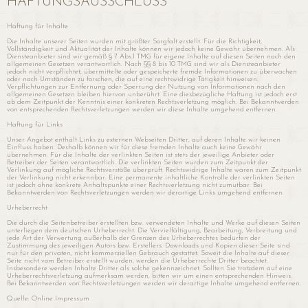
HAFTUNGSAUSSCHLUSS
Haftung für Inhalte
Die Inhalte unserer Seiten wurden mit größter Sorgfalt erstellt. Für die Richtigkeit,
Vollständigkeit und Aktualität der Inhalte können wir jedoch keine Gewähr übernehmen. Als
Diensteanbieter sind wir gemäß § 7 Abs.1 TMG für eigene Inhalte auf diesen Seiten nach den
allgemeinen Gesetzen verantwortlich. Nach §§ 8 bis 10 TMG sind wir als Diensteanbieter
jedoch nicht verpflichtet, übermittelte oder gespeicherte fremde Informationen zu überwachen
oder nach Umständen zu forschen, die auf eine rechtswidrige Tätigkeit hinweisen.
Verpflichtungen zur Entfernung oder Sperrung der Nutzung von Informationen nach den
allgemeinen Gesetzen bleiben hiervon unberührt. Eine diesbezügliche Haftung ist jedoch erst
ab dem Zeitpunkt der Kenntnis einer konkreten Rechtsverletzung möglich. Bei Bekanntwerden
von entsprechenden Rechtsverletzungen werden wir diese Inhalte umgehend entfernen.
Haftung für Links
Unser Angebot enthält Links zu externen Webseiten Dritter, auf deren Inhalte wir keinen
Einfluss haben. Deshalb können wir für diese fremden Inhalte auch keine Gewähr
übernehmen. Für die Inhalte der verlinkten Seiten ist stets der jeweilige Anbieter oder
Betreiber der Seiten verantwortlich. Die verlinkten Seiten wurden zum Zeitpunkt der
Verlinkung auf mögliche Rechtsverstöße überprüft. Rechtswidrige Inhalte waren zum Zeitpunkt
der Verlinkung nicht erkennbar. Eine permanente inhaltliche Kontrolle der verlinkten Seiten
ist jedoch ohne konkrete Anhaltspunkte einer Rechtsverletzung nicht zumutbar. Bei
Bekanntwerden von Rechtsverletzungen werden wir derartige Links umgehend entfernen.
Urheberrecht
Die durch die Seitenbetreiber erstellten bzw. verwendeten Inhalte und Werke auf diesen Seiten
unterliegen dem deutschen Urheberrecht. Die Vervielfältigung, Bearbeitung, Verbreitung und
jede Art der Verwertung außerhalb der Grenzen des Urheberrechtes bedürfen der
Zustimmung des jeweiligen Autors bzw. Erstellers. Downloads und Kopien dieser Seite sind
nur für den privaten, nicht kommerziellen Gebrauch gestattet. Soweit die Inhalte auf dieser
Seite nicht vom Betreiber erstellt wurden, werden die Urheberrechte Dritter beachtet.
Insbesondere werden Inhalte Dritter als solche gekennzeichnet. Sollten Sie trotzdem auf eine
Urheberrechtsverletzung aufmerksam werden, bitten wir um einen entsprechenden Hinweis.
Bei Bekanntwerden von Rechtsverletzungen werden wir derartige Inhalte umgehend entfernen.
Quelle: Online Impressum